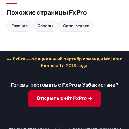
Похожие страницы FxPro
Главная
Спреды
Своп-ставки
🏎 FxPro — официальный партнёр команды McLaren
Formula 1 с 2018 года
Готовы торговать с FxPro в Узбекистане?
Открыть счёт FxPro →